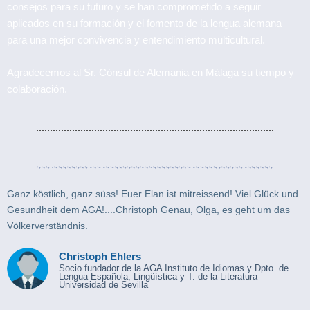
consejos para su futuro y se han comprometido a seguir
aplicados en su formación y el fomento de la lengua alemana
para una mejor convivencia y entendimiento multicultural.
Agradecemos al Sr. Cónsul de Alemania en Málaga su tiempo y
colaboración.
Ganz köstlich, ganz süss! Euer Elan ist mitreissend! Viel Glück und
Gesundheit dem AGA!....Christoph Genau, Olga, es geht um das
Völkerverständnis.
Christoph Ehlers
Socio fundador de la AGA Instituto de Idiomas y Dpto. de
Lengua Española, Lingüística y T. de la Literatura
Universidad de Sevilla