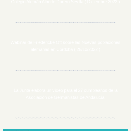
Colegio Alemán Alberto Durero Sevilla ( Diciembre 2022 )
Webinar de Friedericke Ott sobre las Nuevas poblaciones
alemanas en Córdoba ( 28/10/2022 )
La Junta elabora un vídeo para el 27 cumpleaños de la
Asociación de Germanistas de Andalucía.