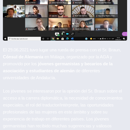
El 29.06.2021 tuvo lugar una rueda de prensa con el Sr. Braun,
Cónsul de Alemania
en Málaga, organizado por la AGA y
promovido por los
jóvenes germanistas y becarios de la
asociación y estudiantes de alemán
de diferentes
universidades de Andalucía.
Los jóvenes se interesaron por la opinión del Sr. Braun sobre el
acceso a la carrera diplomática, la necesidad de conocimientos
especiales, el rol del traductor/intérprete, las oportunidades
profesionales de las mujeres en este ámbito y sobre su
experiencia de trabajo en diferentes países. Los jóvenes
germanistas han recibido muchas sugerencias y valiosos