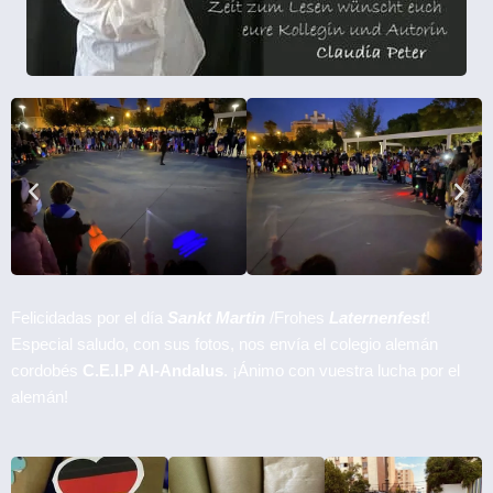
Felicidadas por el día
Sankt Martin
/Frohes
Laternenfest
!
Especial saludo, con sus fotos, nos envía el colegio alemán
cordobés
C.E.I.P Al-Andalus
. ¡Ánimo con vuestra lucha por el
alemán!