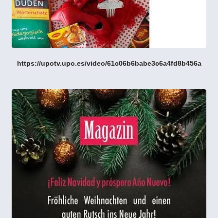
https://upotv.upo.es/video/61c06b6babe3c6a4fd8b456a