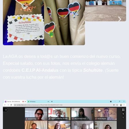
La AGA os desea a tod@s un buen comienzo del nuevo curso.
Especial saludo, con sus fotos, nos envía el colegio alemán
cordobés
C.E.I.P Al-Andalus
con la típica
Schultüte
. ¡Suerte
con vuestra lucha por el alemán!