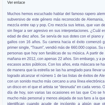
Ver enlace
Muchos hemos escuchado hablar del famoso rapero alemán
subversivo de este género más reconocido de Alemania, au
mezcla entre rap y pop. Cro mezcla sus letras, que van d
sin llegar a ser agresivo en sus interpretaciones. ¿Cuál
edad de diez años. Se servía de sus dotes con el piano y
gallos con 16 años. Su carrera hacia el éxito comenzó g
primer single, “Traum”, vendió más de 660.000 copias. Su c
personas que hoy son fanáticas de su música. A partir de a
mañana en 2012, con apenas 22 años. Sin embargo, y a pes
escasos actos públicos. Con los años, esta máscara se ha 
de manera que la estrella se las ha arreglado para llevar 
logrado alcanzar el número 1 de las listas de éxitos de Al
con un sonido mucho más cercano a una línea electrónica 
un disco en el que el artista se “desnuda” en cada verso. 
día de hoy, son varias las ocasiones en las que Cro se
mucho más personal y menos alejada de sus fans a la que
identifican cuando acude de incógnito a algún que ot