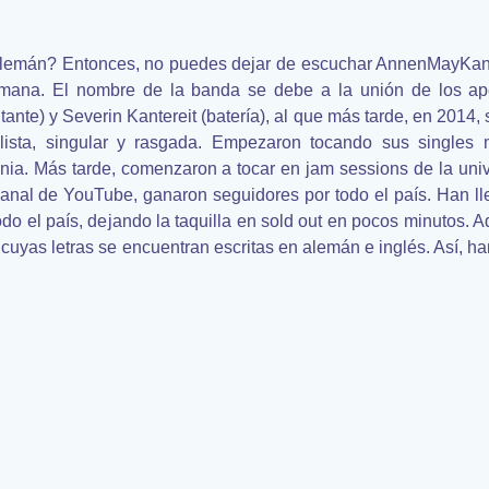
emán? Entonces, no puedes dejar de escuchar AnnenMayKante
emana. El nombre de la banda se debe a la unión de los ap
nte) y Severin Kantereit (batería), al que más tarde, en 2014, s
ista, singular y rasgada. Empezaron tocando sus singles m
onia. Más tarde, comenzaron a tocar en jam sessions de la uni
canal de YouTube, ganaron seguidores por todo el país. Han l
todo el país, dejando la taquilla en sold out en pocos minutos.
cuyas letras se encuentran escritas en alemán e inglés. Así, ha