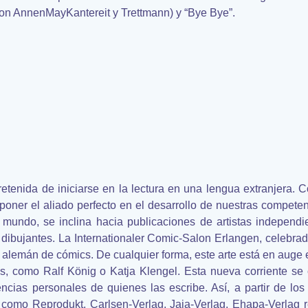
con AnnenMayKantereit y Trettmann) y “Bye Bye”.
retenida de iniciarse en la lectura en una lengua extranjera.
poner el aliado perfecto en el desarrollo de nuestras compet
mundo, se inclina hacia publicaciones de artistas independie
 dibujantes. La Internationaler Comic-Salon Erlangen, celebra
r alemán de cómics. De cualquier forma, este arte está en auge
, como Ralf König o Katja Klengel. Esta nueva corriente se 
ncias personales de quienes las escribe. Así, a partir de lo
 como Reprodukt, Carlsen-Verlag, Jaja-Verlag, Ehapa-Verlag r