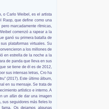
o Carlo Weibel, es el artista
 el Raop, que define como una
, pero marcadamente rítmicas,
o Weibel comenzó a rapear a la
ue ganó su primera batalla de
sus plataformas virtuales. Su
 convencieron a los millones de
ió en estrella de la noche a la
ara de panda que lleva en sus
que se tiene de él es de 2012,
por sus intensas letras, Cro ha
tru” (2017). Este último álbum,
nal en su mensaje. Se trata de
cimiento artístico e interno. A
en un afán de dar una imagen
 sus seguidores más fieles lo
la fama. Os dejamos algunas