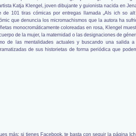
ista Katja Klengel, joven dibujante y guionista nacida en Je
e de 101 tiras cómicas por entregas llamada „Als ich so alt
 cómic que denuncia los micromachismos que la autora ha sufri
iñetas monocromáticamente coloreadas en rosa, Klengel muest
l cuerpo de la mujer, la maternidad o las designaciones de gén
mo de las mentalidades actuales y buscando una salida a 
s dramatizadas de sus historietas de forma periódica que pode
 más: si tienes Facebook, te basta con seguir la página Ich