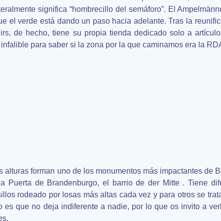
ralmente significa “hombrecillo del semáforo”. El Ampelmänn
que el verde está dando un paso hacia adelante. Tras la reunifi
s, de hecho, tiene su propia tienda dedicado solo a artículo
r infalible para saber si la zona por la que caminamos era la RD
es alturas forman uno de los monumentos más impactantes de Be
Puerta de Brandenburgo, el barrio de der Mitte . Tiene dife
llos rodeado por losas más altas cada vez y para otros se trat
ro es que no deja indiferente a nadie, por lo que os invito a ve
es.