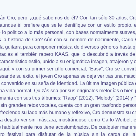
 Cro, pero, ¿qué sabemos de él? Con tan sólo 30 años, Cro, 
nque él prefiere que se le identifique con un estilo propio,
e lo político a lo más personal, con bases normalmente suaves
 es la historia de Cro? Aún con su nombre de nacimiento, Carl
 la guitarra para componer música de diversos géneros hasta q
racias al también rapero KAAS, que lo descubrió a través de 
aracterístico estilo, unido a su enigmática imagen, atrajeron y
quí, y con su primer sencillo comercial, “Easy”, Cro se convirt
ar de su éxito, el joven Cro apenas se deja ver tras una másc
convertido en su seña de identidad. La última imagen pública 
una vida normal. Quizás sea por sus originales melodías o bien 
emania con sus tres álbumes: “Raop” (2012), “Melody” (2014) y “
sin grandes retos vocales, cuenta con un gran trasfondo perso
Ofreciendo su lado más humano y reflexivo, Cro demuestra su cre
 ha dejado ver sin máscara, mostrándose como Carlo Weibel, 
 habitualmente nos tiene acostumbrados. De cualquier manera,
ro festival para disfrutar de la música sin la carga de 