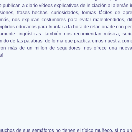
b publican a diario vídeos explicativos de iniciación al alemá
ones, frases hechas, curiosidades, formas fáciles de apre
más, nos explican costumbres para evitar malentendidos, dif
mplidos educados para triunfar a la hora de relacionarte con p
tamente lingüísticas: también nos recomiendan música, seri
sonido de las palabras, de forma que practicaremos nuestra com
con más de un millón de seguidores, nos ofrece una nueva 
a!
 muchos de sus semáforos no tienen el típico muñeco, si no un